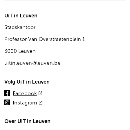
UiT in Leuven
Stadskantoor
Professor Van Overstraetenplein 1
3000 Leuven
uitinleuven@leuven.be
Volg UiT in Leuven
(externe
Facebook
link)
(externe
Instagram
link)
Over UiT in Leuven