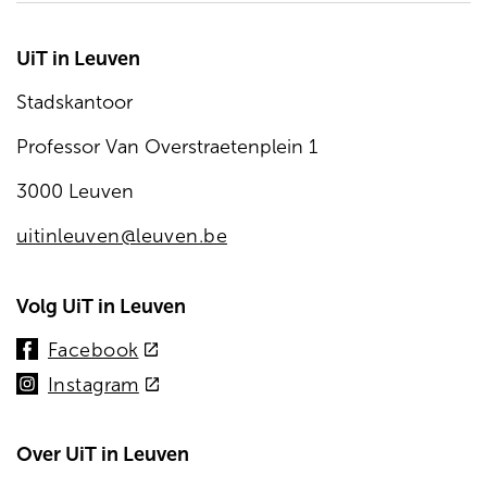
UiT in Leuven
Stadskantoor
Professor Van Overstraetenplein 1
3000 Leuven
uitinleuven@leuven.be
Volg UiT in Leuven
(externe
Facebook
link)
(externe
Instagram
link)
Over UiT in Leuven