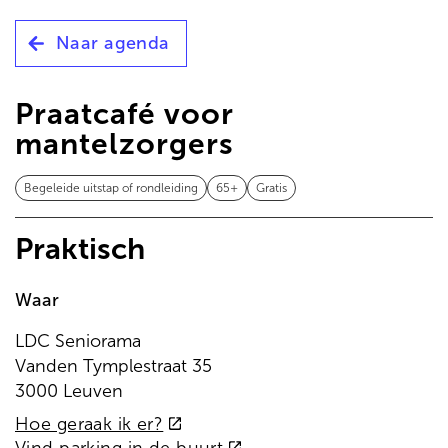
de
inhoud
Naar agenda
gaan
Praatcafé voor
mantelzorgers
Begeleide uitstap of rondleiding
65+
Gratis
Praktisch
Waar
LDC Seniorama
Vanden Tymplestraat 35
3000 Leuven
(externe
Hoe geraak ik er?
link)
(externe