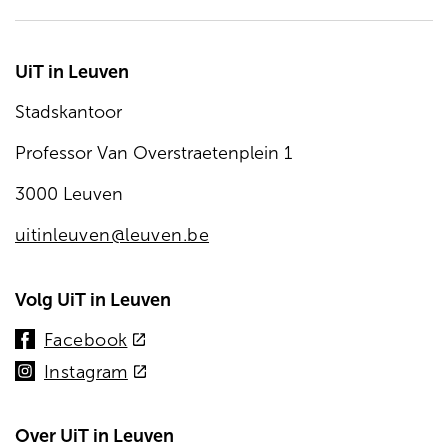
UiT in Leuven
Stadskantoor
Professor Van Overstraetenplein 1
3000 Leuven
uitinleuven@leuven.be
Volg UiT in Leuven
(externe
Facebook
link)
(externe
Instagram
link)
Over UiT in Leuven