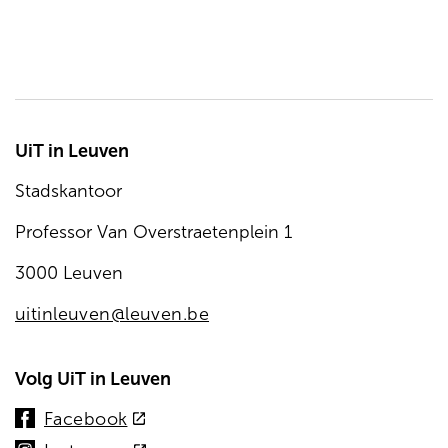
UiT in Leuven
Stadskantoor
Professor Van Overstraetenplein 1
3000 Leuven
uitinleuven@leuven.be
Volg UiT in Leuven
(externe
Facebook
link)