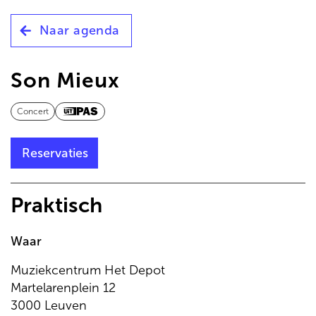
de
inhoud
Naar agenda
gaan
Son Mieux
Concert
Reservaties
Praktisch
Waar
Muziekcentrum Het Depot
Martelarenplein 12
3000 Leuven