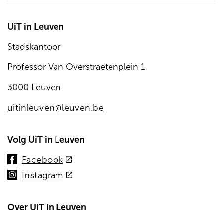
UiT in Leuven
Stadskantoor
Professor Van Overstraetenplein 1
3000 Leuven
uitinleuven@leuven.be
Volg UiT in Leuven
(externe
Facebook
link)
(externe
Instagram
link)
Over UiT in Leuven