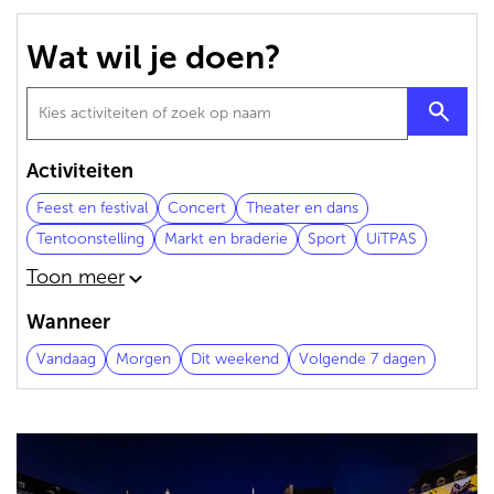
de
inhoud
Wat wil je doen?
gaan
Activiteiten
Feest en festival
Concert
Theater en dans
Tentoonstelling
Markt en braderie
Sport
UiTPAS
Toon meer
Wanneer
Vandaag
Morgen
Dit weekend
Volgende 7 dagen